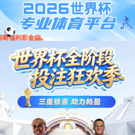
C7电子-畅享最新电子娱乐游
戏的顶级平台
?
当前位置： C7娱乐官网 >
我们的新闻
守护您的健康，我们在行动——