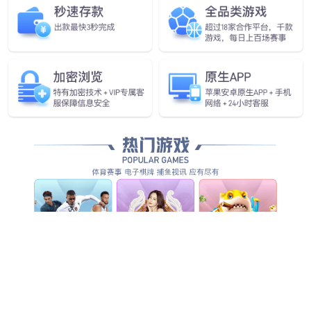
使用不便。
使用指导是售后服务中不可或缺的一环。很多用户在购买健
身器材后，由于缺乏正确的使用方法，不仅无法达到预期的
健身效果，还可能因操作不当造成身体损伤。C7娱乐官网的
售后团队会为用户提供详细的使用指导，包括器材的功能介
绍、正确的锻炼姿势、训练计划的制定等。我们的目标是让
每一位用户都能充分利用器材的功能，科学、高效地完成每
一次锻炼。此外，我们还会根据用户的身体状况和健身目
标，提供个性化的建议，帮助用户更好地实现健康生活的愿
景。
维修保养是售后服务的另一项核心内容。健身器材作为高频
使用的产品，难免会出现磨损或故障。C7娱乐官网的售后团
队提供快速响应的维修服务，确保用户的问题能在最短时间
内得到解决。我们建立了完善的备件库存系统，常用配件储